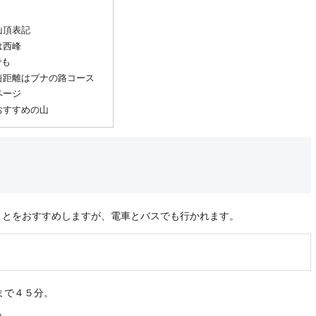
山頂表記
は西峰
でも
短距離はブナの路コース
ページ
おすすめの山
ことをおすすめしますが、電車とバスでも行かれます。
まで４５分。