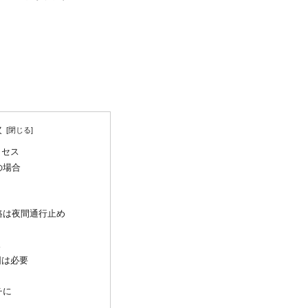
。
。
次
クセス
の場合
路は夜間通行止め
ス
図は必要
チに