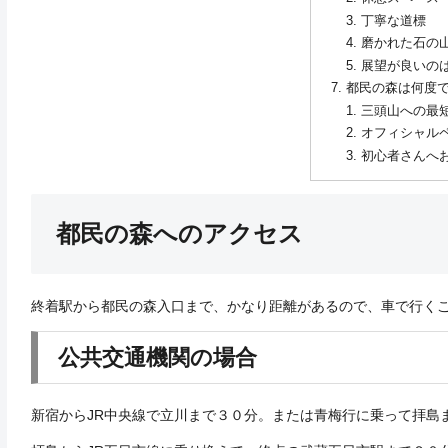
丁寧な道標
磨かれた石の
展望が良いの
都民の森は何度
三頭山への最
オフィシャル
初心者さんへ
都民の森へのアクセス
終着駅から都民の森入口まで、かなり距離があるので、車で行く
公共交通機関の場合
新宿からJR中央線で立川まで３０分。または青梅行に乗って拝島