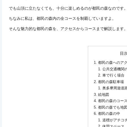
でも山頂に立たなくても、十分に楽しめるのが都民の森なのです
ちなみに私は、都民の森内の全コースを制覇していますよ。
そんな魅力的な都民の森を、アクセスからコースまで解説します
目
都民の森へのア
公共交通機関
車で行く場合
都民の森駐車場
奥多摩周遊道
絵地図
都民の森のコー
都民の森でも地
都民の森の中
道標がアチコ
休憩スペース