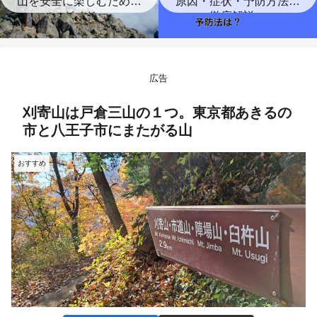
山を安全に楽しむための
原因・症状・予防方法を
ガイド
徹底解説。
広告
刈寄山は戸倉三山の１つ。東京都あきるの
市と八王子市にまたがる山
おすすめ