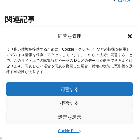
関連記事
同意を管理
埼玉県の山、愛宕山～天王山～大
おすすめ
仁田山を縦走してきました。
より良い体験を提供するために、Cookie（クッキー）などの技術を使用し
埼玉県の山、愛宕山～天王山～大仁田山
てデバイス情報を保存・アクセスしています。これらの技術に同意すること
を縦走してきました。３つの山頂を縦走
で、このサイト上での閲覧行動や一意のIDなどのデータを処理できるように
して２時間半です。下山道は藪漕ぎが危
なります。同意しない場合や同意を撤回した場合、特定の機能に悪影響を及
険なので冬で笹が枯れている時がお薦め
ぼす可能性があります。
です。雨の後も落枝で足が滑るので辞め
た方が良いですね。バスは不便な所で
岩茸石山は東京都にある高水三山
おすすめ
す。
の１つ表参道をご紹介します
同意する
岩茸石山は、東京都青梅市と埼玉県の境
にある山です。高水三山呼ばれる、高水
山・岩茸石山・惣岳山の中央にある山で
拒否する
す。標高は７９２ｍと１番高いので山頂
からの眺めも、１８０度に近い展望があ
って晴れた日におすすめの山です。三山
城山は東京都あきる野市にある１
設定を表示
おすすめ
はどれも１０００ｍ以下の...
時間で往復できる初心者向け山
日帰り登山で東京都あきる野市の城山へ
Cookie Policy
行って来ました。電車でも車でも行かれ
メニュー
ホーム
検索
トップ
サイドバー