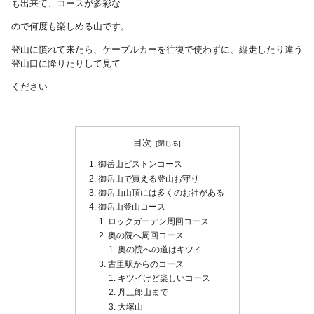
も出来て、コースが多彩な
ので何度も楽しめる山です。
登山に慣れて来たら、ケーブルカーを往復で使わずに、縦走したり違う
登山口に降りたりして見て
ください
目次
御岳山ピストンコース
御岳山で買える登山お守り
御岳山山頂には多くのお社がある
御岳山登山コース
ロックガーデン周回コース
奥の院へ周回コース
奥の院への道はキツイ
古里駅からのコース
キツイけど楽しいコース
丹三郎山まで
大塚山