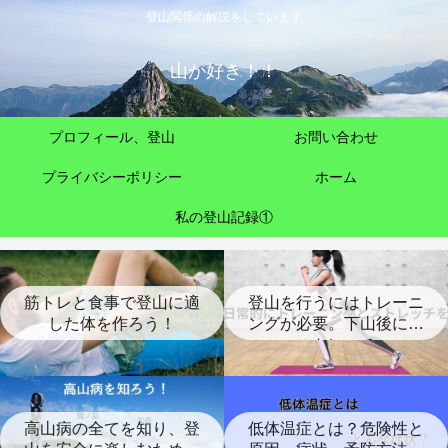
登山関係の解説をしています
山が好き！！
プロフィール、登山
お問い合わせ
プライバシーポリシー
ホーム
私の登山記録①
筋トレと食事で登山に適
登山を行うにはトレーニ
した体を作ろう！
ングが必要。下山後には
ストレッチ
高山病の全てを知り、登
低体温症とは？危険性と