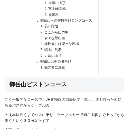
大塚山山頂
富士峰園地
夫婦杉
御岳山への健脚向けロングコース
長い階段
ここから山の中
岩々な登山道
経験者には楽々な岩場
鋸山に到着
大岳山山頂
御岳山は初心者向け
観光客に注意
御岳山ピストンコース
ごく一般的なコースで、JR青梅線の御嶽駅で下車し、道を渡った所に
あるバス停からケーブルカー
の滝本駅近くまでバスに乗り、ケーブルカーで御岳山駅まで上ってから
歩くという３０分足らずで