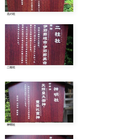
北の社
二桂社
神明社