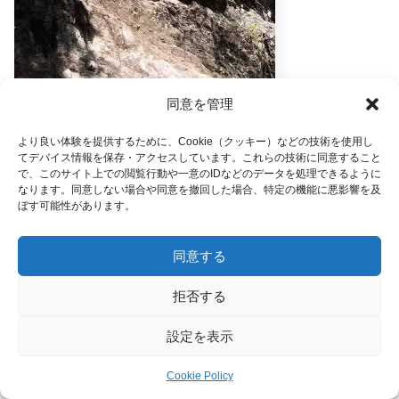
同意を管理
より良い体験を提供するために、Cookie（クッキー）などの技術を使用し
てデバイス情報を保存・アクセスしています。これらの技術に同意すること
で、このサイト上での閲覧行動や一意のIDなどのデータを処理できるように
降りる時に滑った汗
なります。同意しない場合や同意を撤回した場合、特定の機能に悪影響を及
ぼす可能性があります。
経験者には楽々な岩場
同意する
見た目は怖そうに見えるかもですが、慣れている人には楽々ですよ
拒否する
岩場は主人も私も大好きだから、楽しくて楽しくてルンルン。(^0^)
設定を表示
ここを登ってしまえば、尾根に上がって平坦な道が続きます。
Cookie Policy
メニュー
ホーム
検索
トップ
サイドバー