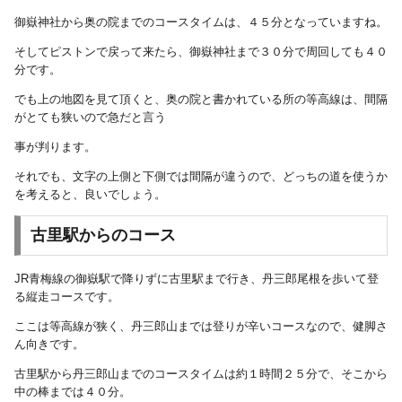
御嶽神社から奥の院までのコースタイムは、４５分となっていますね。
そしてピストンで戻って来たら、御嶽神社まで３０分で周回しても４０
分です。
でも上の地図を見て頂くと、奥の院と書かれている所の等高線は、間隔
がとても狭いので急だと言う
事が判ります。
それでも、文字の上側と下側では間隔が違うので、どっちの道を使うか
を考えると、良いでしょう。
古里駅からのコース
JR青梅線の御嶽駅で降りずに古里駅まで行き、丹三郎尾根を歩いて登
る縦走コースです。
ここは等高線が狭く、丹三郎山までは登りが辛いコースなので、健脚さ
ん向きです。
古里駅から丹三郎山までのコースタイムは約１時間２５分で、そこから
中の棒までは４０分。