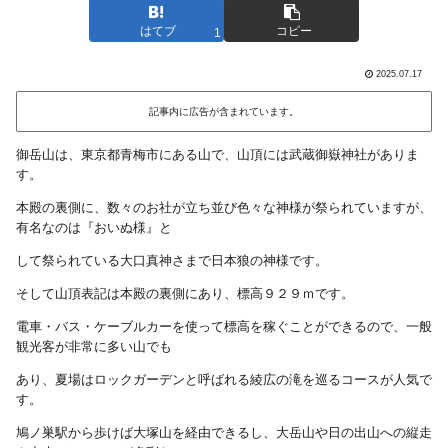
はてブ
コピー
1
2025.07.17
記事内に広告が含まれています。
御岳山は、東京都青梅市にある山で、山頂には武蔵御嶽神社がありま
す。
本殿の裏側に、数々のお社が立ち並び色々な神様が祭られていますが、
有名なのは『おいぬ様』と
して祭られている大口真神さまで日本狼の神様です。
そして山頂表記は本殿の裏側にあり、標高９２９ｍです。
電車・バス・ケーブルカーを使って標高を稼ぐことができるので、一般
観光客が非常に多い山でも
あり、夏場はロックガーデンと呼ばれる綾広の滝を巡るコースが人気で
す。
鳩ノ巣駅から歩けば大塚山を経由できるし、大岳山や日の出山への縦走