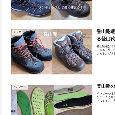
登山靴
ストア
る登山
登山靴選びに
できる、登山
います。ぜひ参
登山靴
インソール
インソールは
など、人それ
プします。中