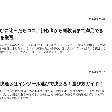
2025.03.09
選びに迷ったらココ。初心者から経験者まで満足でき
靴を厳選
悩んでいるあなたへ。この記事では、初心者からベテランまで、様々な登山シーン対応
靴を厳選しましたそして、それぞれの靴の特徴や、選び方のポイントも詳しく解説して
考にして見てください。 キャラバン初めて登山靴...
2025.02.18
の快適さはインソール選びで決まる！選び方ガイド！
自分に合った物を選ぶことの重要性、選び方、おすすめ。土踏まずのアーチやO脚X脚
ぞれ足には個性があるからです。自分に合った中敷きを使う事で快適性がグンッとアッ
敷き交換をお試しください。