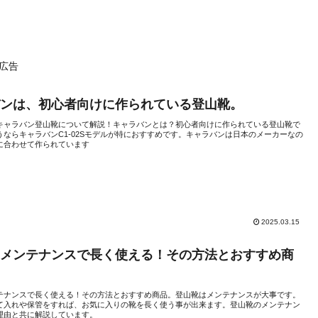
広告
バンは、初心者向けに作られている登山靴。
キャラバン登山靴について解説！キャラバンとは？初心者向けに作られている登山靴で
うならキャラバンC1-02Sモデルが特におすすめです。キャラバンは日本のメーカーなの
に合わせて作られています
2025.03.15
はメンテナンスで長く使える！その方法とおすすめ商
テナンスで長く使える！その方法とおすすめ商品。登山靴はメンテナンスが大事です。
て入れや保管をすれば、お気に入りの靴を長く使う事が出来ます。登山靴のメンテナン
理由と共に解説しています。