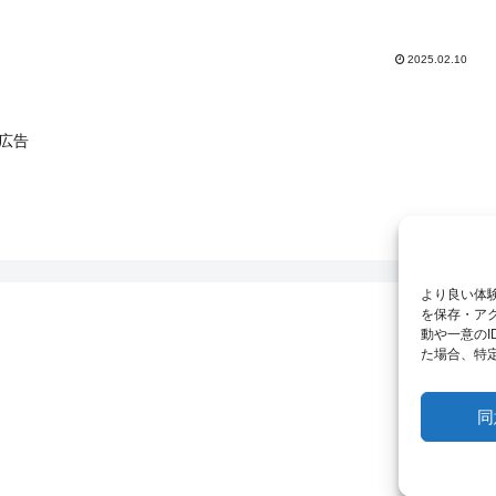
2025.02.10
広告
より良い体験
を保存・ア
動や一意の
た場合、特
同