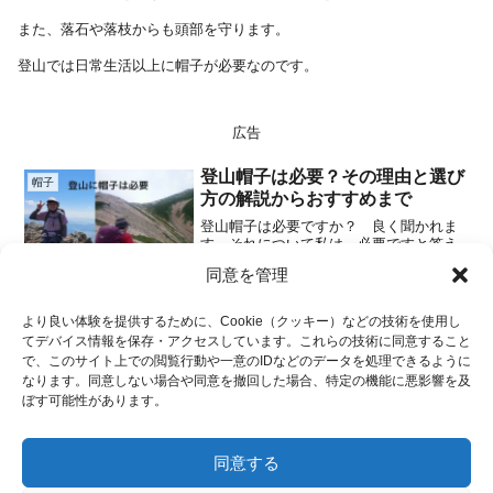
また、落石や落枝からも頭部を守ります。
登山では日常生活以上に帽子が必要なのです。
広告
登山帽子は必要？その理由と選び
帽子
方の解説からおすすめまで
登山帽子は必要ですか？ 良く聞かれま
す。それについて私は、必要ですと答え
ます。帽子と言えば、夏の強い日差しを
同意を管理
避ける為や、冬の寒さから頭を守る為、
2025.06.20
と言うのが主な理由なのですが。でも登
山中、帽子の役目はそれだけでは無いの
より良い体験を提供するために、Cookie（クッキー）などの技術を使用し
です。今回は、そんな帽子...
てデバイス情報を保存・アクセスしています。これらの技術に同意すること
広告
で、このサイト上での閲覧行動や一意のIDなどのデータを処理できるように
なります。同意しない場合や同意を撤回した場合、特定の機能に悪影響を及
ホーム
登山装備
帽子
ぼす可能性があります。
同意する