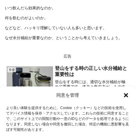
いつ飲んだら効果的なのか。
何を飲むのがよいのか。
などなど、ハッキリ理解していない人も多いと思います。
なぜ水分補給が重要なのか、ということから考えていきましょう。
広告
登山をする時の正しい水分補給と
安全
重要性は
登山をする時には、適切な水分補給が極
めて重要です。体力と集中力が、ものす
ごく必要となるので、疲れを癒すために
同意を管理
も必要なのです。そんな、水分補給の重
2025.01.01
要性や具体的な方法について、詳しく解
説します。 水分補給の重要性登山中の水
より良い体験を提供するために、Cookie（クッキー）などの技術を使用し
分補給は、安全に登山を...
てデバイス情報を保存・アクセスしています。これらの技術に同意すること
広告
で、このサイト上での閲覧行動や一意のIDなどのデータを処理できるように
なります。同意しない場合や同意を撤回した場合、特定の機能に悪影響を及
ホーム
安全
水分
ぼす可能性があります。