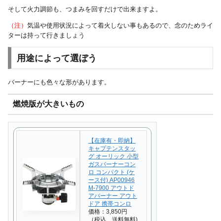
そして火力調節も、つまみを回すだけで出来ますよ。
（注）
気温や使用状況によって着火しない事もあるので、念のためライ
ターは持って行きましょう
用途によって選ぼう
バーナーにも色々な形があります。
燃焼版が大きいもの
【在庫有・即納】
キャプテンスタッ
グ オーリック 小型
ガスバーナーコン
ロ コンパクト (ケ
ース付) AP00946
M-7900 アウトド
アバーナー アウト
ドア 携帯コンロ
価格：3,850円
（税込、送料無料)