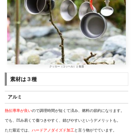
クッカー（コッヘル）と食器
素材は３種
アルミ
熱伝導率が良い
ので調理時間が短くて済み、燃料の節約になります。
でも、凹み易くて傷つきやすく、錆びやすいというデメリットも。
ただ最近では、
ハードアノダイズド加工
と言う物がでています。