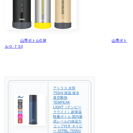
山専ボトル0.9ℓ
山専ボト
ル０.７５ℓ
アトラス 水筒
750ml 保温 保冷
真空断熱
TEMPEAK
LIGHT（テンピー
クライト）超保温
軽量ボトル 国内最
高レベルの保温力
コップ付き ネイビ
ー ATPBL-750NV