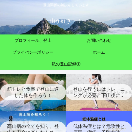
登山関係の解説をしています
山が好き！！
プロフィール、登山
お問い合わせ
プライバシーポリシー
ホーム
私の登山記録①
筋トレと食事で登山に適
登山を行うにはトレーニ
した体を作ろう！
ングが必要。下山後には
ストレッチ
高山病の全てを知り、登
低体温症とは？危険性と