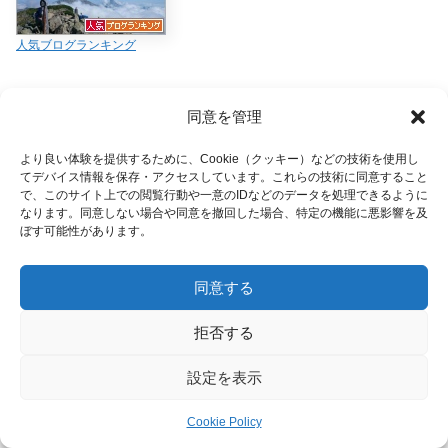
人気ブログランキング
同意を管理
クッキング
鍋
より良い体験を提供するために、Cookie（クッキー）などの技術を使用し
広告
てデバイス情報を保存・アクセスしています。これらの技術に同意すること
で、このサイト上での閲覧行動や一意のIDなどのデータを処理できるように
シェアする
なります。同意しない場合や同意を撤回した場合、特定の機能に悪影響を及
ぼす可能性があります。
Facebook
はてブ
コピー
0
2
同意する
山好きをフォローする
拒否する
設定を表示
Cookie Policy
山好き
メニュー
ホーム
検索
トップ
サイドバー