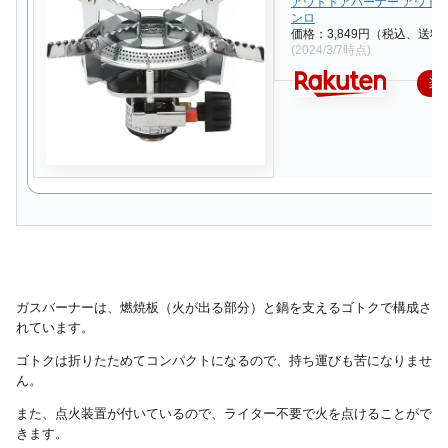
アウトドアバーナー アウトド
ンロ
価格：3,849円（税込、送料
(2024/3/7時点)
楽
ガスバーナーは、燃焼板（火が出る部分）と鍋を支えるゴトクで構成さ
れています。
ゴトクは折りたためてコンパクトになるので、持ち運びも苦になりませ
ん。
また、点火装置が付いているので、ライター不要で火を点けることがで
きます。