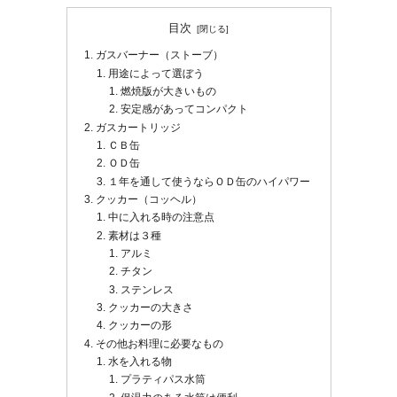
目次
ガスバーナー（ストーブ）
用途によって選ぼう
燃焼版が大きいもの
安定感があってコンパクト
ガスカートリッジ
ＣＢ缶
ＯＤ缶
１年を通して使うならＯＤ缶のハイパワー
クッカー（コッヘル）
中に入れる時の注意点
素材は３種
アルミ
チタン
ステンレス
クッカーの大きさ
クッカーの形
その他お料理に必要なもの
水を入れる物
プラティパス水筒