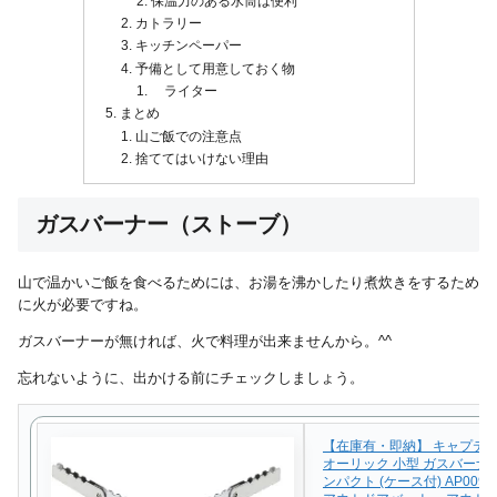
保温力のある水筒は便利
カトラリー
キッチンペーパー
予備として用意しておく物
ライター
まとめ
山ご飯での注意点
捨ててはいけない理由
ガスバーナー（ストーブ）
山で温かいご飯を食べるためには、お湯を沸かしたり煮炊きをするため
に火が必要ですね。
ガスバーナーが無ければ、火で料理が出来ませんから。^^
忘れないように、出かける前にチェックしましょう。
【在庫有・即納】 キャプテ
オーリック 小型 ガスバーナ
ンパクト (ケース付) AP00946