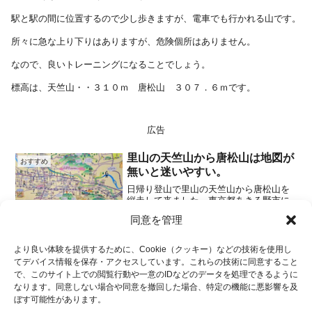
駅と駅の間に位置するので少し歩きますが、電車でも行かれる山です。
所々に急な上り下りはありますが、危険個所はありません。
なので、良いトレーニングになることでしょう。
標高は、天竺山・・３１０ｍ 唐松山 ３０７．６ｍです。
広告
里山の天竺山から唐松山は地図が
おすすめ
無いと迷いやすい。
日帰り登山で里山の天竺山から唐松山を
縦走して来ました。東京都あきる野市に
ある里山で、山が小さいのでアップダウ
同意を管理
ンがとても急な所ばかりで低山でコース
2025.06.04
タイムが短い割には楽しめます。
より良い体験を提供するために、Cookie（クッキー）などの技術を使用し
てデバイス情報を保存・アクセスしています。これらの技術に同意すること
広告
で、このサイト上での閲覧行動や一意のIDなどのデータを処理できるように
なります。同意しない場合や同意を撤回した場合、特定の機能に悪影響を及
ホーム
おすすめ
天竺山
ぼす可能性があります。