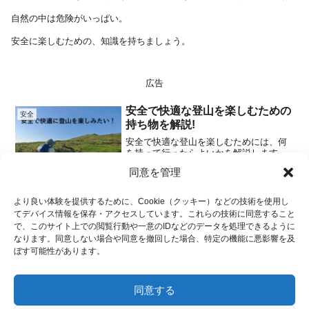
自然の中は危険がいっぱい。
安全に楽しむための、知識を持ちましょう。
広告
安全で快適な登山を楽しむための
安全
持ち物を解説!
安全で快適な登山を楽しむためには、何
を持って行ったらよいかを解説します。
山の中を歩くということは、自然との素
同意を管理
晴らしい出会いを楽しむ絶好の機会で
2025.02.16
す。しかし、安全性を確保し快適な体験
を得る為には、準備が欠かせません。こ
より良い体験を提供するために、Cookie（クッキー）などの技術を使用し
こでは、基本装備以外の所に...
てデバイス情報を保存・アクセスしています。これらの技術に同意すること
広告
で、このサイト上での閲覧行動や一意のIDなどのデータを処理できるように
なります。同意しない場合や同意を撤回した場合、特定の機能に悪影響を及
ホーム
登山基礎
安全に楽しむ
ぼす可能性があります。
同意する